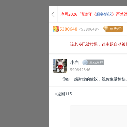
净网2026
请遵守《
服务协议
》严禁
5380648
<5380648>
年费VIP
该老乡已被拉黑，该主题自动被
小白
原石用户
590842346
你好，感谢你的建议，祝你生活愉快
<返回115