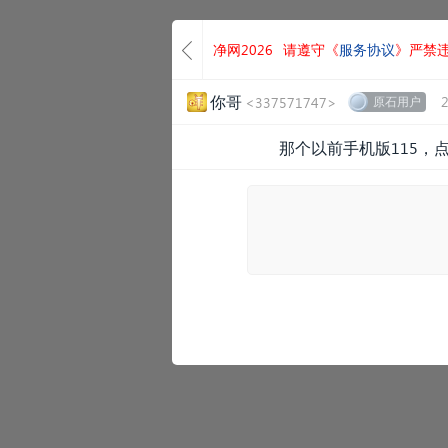
净网2026
请遵守《
服务协议
》严禁
你哥
<337571747>
原石用户
那个以前手机版115，