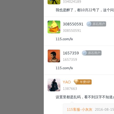
334024189
我也是醉了，都10月22号了，这
308550591
原石用户
308550591
115.com/lx
1657359
原石用户
1657359
115.com/lx
YAO
年费VIP
1387663
设置里都是乱码，看不到汉字不知道
115客服-小灰灰
2016-08-15