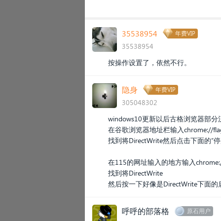
35538954
年费VIP
35538954
按操作设置了，依然不行。
隐身
年费VIP
305048302
windows10更新以后古格浏览器
在谷歌浏览器地址栏输入chrome://fla
找到将DirectWrite然后点击下面
在115的网址输入的地方输入chrome://f
找到将DirectWrite
然后按一下好像是DirectWrite下
呼呼的部落格
原石用户