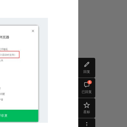
回复
6
已回复
星标