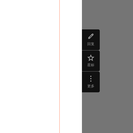
回复
星标
更多