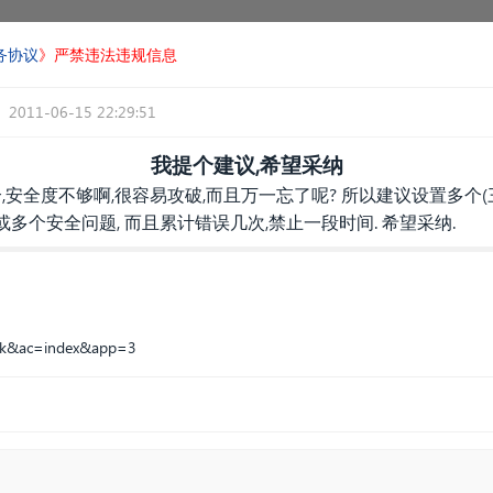
务协议
》严禁违法违规信息
2011-06-15 22:29:51
我提个建议,希望采纳
,安全度不够啊,很容易攻破,而且万一忘了呢? 所以建议设置多个
多个安全问题, 而且累计错误几次,禁止一段时间. 希望采纳.
ack&ac=index&app=3