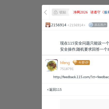
锁贴
净网2026
请遵守《
服
2156914
<2156914>
原石用户
现在115安全问题只能设一个
安全操作,随机要求回答一个或
hfeng
年费VIP
7518791
http://feedback.115.com/?ct=feedb
<返回115