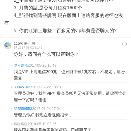
2_年費加了這麼多,会石否有推廣活動可以便宜些
3_月費的話,是否每月也有1600个
4_那裡找到這些說明,現在版面上連絡客服的途徑也沒
有
5_你們江湖上那些二百多元的vip年費是否騙人的?
115客服-小贝
#
1
2017-01-02 11:42
你好，请问有什么可以帮到你？
吃亏是福
2017-05-20 16:48
我是VIP 上海电信200兆，也只能下载1兆左右，不稳定，速盼
回复
338451027
2017-07-22 18:20
管理员你好，我的VlP年费会员帐号无法正常使用，请你帮忙处
理一下好吗？谢谢
325559553
2017-07-24 17:04
管理员你好,我现在看视频很卡，
啦啦啦啦
2018-05-19 02:26
现在国外手机号接不到验证码，已经两天了