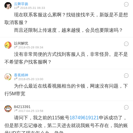
云舞菲扬
#
10
2018-05-31 06:33
现在联系客服这么累啊？找链接找半天，新版是不是想
取消客服？
而且还限制上传速度，越来越慢，会员也要限速吗？
以何解忧
#
9
2018-05-28 09:34
没有非常简便的方式找到客服人员，非常怪异。是不是
不希望客户找客服啊？
香蕉精神
#
8
2018-05-20 13:00
为什么最近在线看视频相当的卡顿，网速没有问题，下
行5M带宽
84213391
#
7
2017-04-25 13:58
请问下，我之前的115账号
18749619121
申诉成功了，
但是那天忘记修改，第二天进去就说我账号不存在，我的账