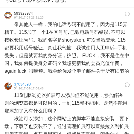
号UD忘了现在怎么办，急急。
593923974
#
6
2017-04-23 21:25
像其他人一样，我的电话号码不能用了，因为是115弄
糟了。115加了一个1在区号前, 已致电话号码错误, 不可以
接收验证号码。我的名字是shoryuken, 每次当我登录, 115
都要我用话号验证。真让我气恼。我试使用人工申诉--手机
丢失，但是就要我的身分证，护照。 FUCK，我不是住在中
国，我如何提供身分证码？我想更新我的会员充值年费，
again fuck, 很嘛烦。我会给你发个电子邮件关于所有细节的
37034398
#
5
2017-04-17 09:46
115电脑浏览器扩展可以添加但不能使用，怎么解决，
别的浏览器都是可以用的，一到115就不能用。既然不能用
那添加了又有什么用啊？
猴油可以添加，这个网站上的脚本不能直接安装，要下
载，下载了也安装不了，通过管理扩展可以直接拉入到扩展