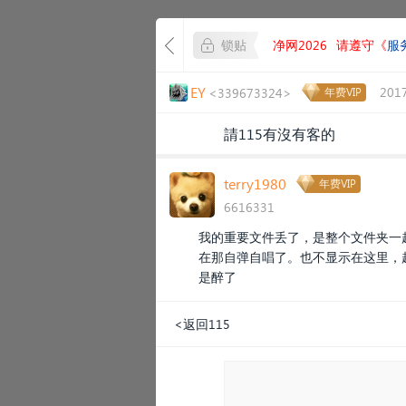
锁贴
净网2026
请遵守《
服
EY
2017
<339673324>
年费VIP
請115有沒有客的
terry1980
年费VIP
6616331
我的重要文件丢了，是整个文件夹一
在那自弹自唱了。也不显示在这里，
是醉了
<返回115