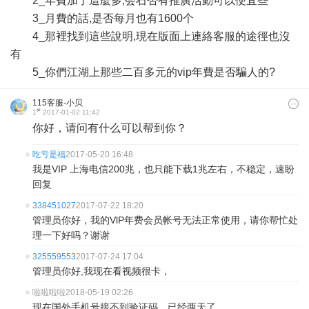
2_年費加了這麼多,会石否有推廣活動可以便宜些
3_月費的話,是否每月也有1600个
4_那裡找到這些說明,現在版面上連絡客服的途徑也沒
有
5_你們江湖上那些二百多元的vip年費是否騙人的?
115客服-小贝
#
1
2017-01-02 11:42
你好，请问有什么可以帮到你？
吃亏是福
2017-05-20 16:48
我是VIP 上海电信200兆，也只能下载1兆左右，不稳定，速盼
回复
338451027
2017-07-22 18:20
管理员你好，我的VlP年费会员帐号无法正常使用，请你帮忙处
理一下好吗？谢谢
325559553
2017-07-24 17:04
管理员你好,我现在看视频很卡，
啦啦啦啦
2018-05-19 02:26
现在国外手机号接不到验证码，已经两天了