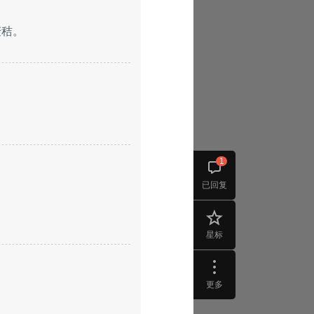
麦秸。
1
已回复
星标
更多