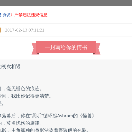
务协议
》严禁违法违规信息
2017-02-13 07:11:21
一封写给你的情书
的初次相遇，
。
目，毫无褪色的痕迹。
瞬间，我比你记得更清楚。
差。
落幕后，你在“我听”循环起Ashram的《怪兽》，
的，莫名忧伤的旋律。
电影，主角孤独的身影沾染着野狼般的色彩。