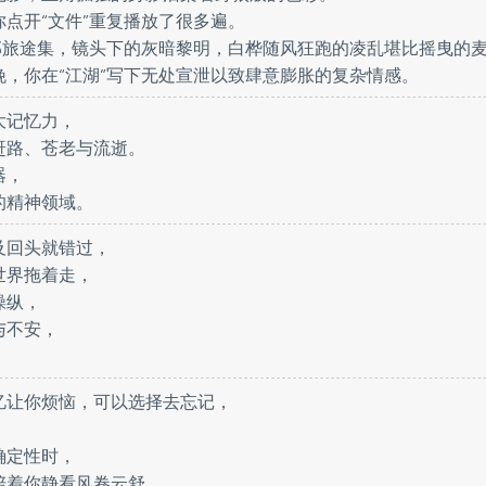
点开“文件”重复播放了很多遍。
西部旅途集，镜头下的灰暗黎明，白桦随风狂跑的凌乱堪比摇曳的
晚，你在“江湖”写下无处宣泄以致肆意膨胀的复杂情感。
大记忆力，
赶路、苍老与流逝。
器，
的精神领域。
及回头就错过，
世界拖着走，
操纵，
与不安，
忆让你烦恼，可以选择去忘记，
确定性时，
陪着你静看风卷云舒。