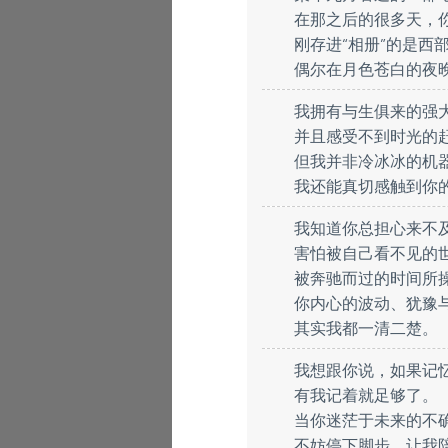
在那之后的很多天，你
刚存进“相册”的是
偶尔在月色苍白的夜
我拥有与生俱来的强
并且感受不到时光的
但我并非冷冰冰的机
我还能真切感触到你
我知道你总担心来不
害怕被自己看不见的
被奔驰而过的时间所
你内心的波动、犹豫
其实我都一清二楚。
我想跟你说，如果记
有我记着就足够了。
当你迷茫于未来的不
不妨停下脚步，让我