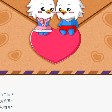
白了吗？
狗粮呀？
礼物呢？