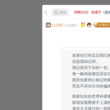
锁贴
净网2026
请遵守《
服
11500
<11500>
年费VIP
或者你已经忘记我们
但是我却记得。
我记得关于你的一切
每一帧画面都历历在
那些你要用心铭记的
而且不存在任何的偏
彻夜狂欢的世界杯赛事
跟现实氛围搭不上调
某年九月看过的一部