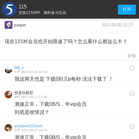
115
打开
安装115APP，随时参与互动
2017-05-05 12:27
zuojun
现在115对会员也开始限速了吗？怎么看什么都这么卡？
举报
BB_s
#
47
2017-05-18 02:12
我这两天也是 下载0到几b每秒 没法下载了 ！
怪兽玩模型
#
46
2017-05-17 17:36
测速正常，下载0B/S，年vip会员
到底是啥情况？
passport115com
#
45
2017-05-17 16:56
测速正常，下载0B/S，年vip会员