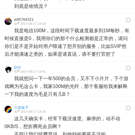
到底是啥情况？
w85764321
#
44
2017-05-17 16:14
我是电信100M，这段时间下载速度最多到1M每秒，有
时候直接是0，我用你们的那个什么检测都是正常的，请问
你们是不是开始对用户限速了想开别的服务，比如SVIP然
后才能满速之类的，如果是请直说，请不要打官腔了
Eirh
#
43
2017-05-17 14:51
我就想问一下一年500的会员，又不下小片片，下个游
戏啊为毛这么卡，我家100M的光纤，那个客服给我来解释
一下我的速度为毛是只有几B？
只发妹子
#
42
2017-05-17 13:35
这几天确实卡，经常下载没速度。麻痹的，动不动
0KB/S，想折腾死会员啊？
不想让我们续费早说，别他妈的要死不活的。