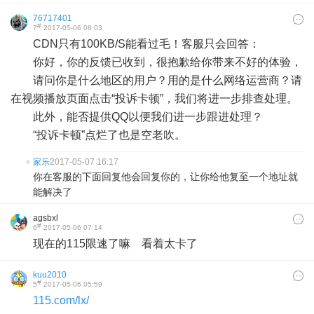
76717401
#
7
2017-05-06 08:03
CDN只有100KB/S能看过毛！客服只会回答：
你好，你的反馈已收到，很抱歉给你带来不好的体验，
请问你是什么地区的用户？用的是什么网络运营商？请
在视频播放页面点击“投诉卡顿”，我们将进一步排查处理。
此外，能否提供QQ以便我们进一步跟进处理？
“投诉卡顿”点烂了也是空老吹。
家乐
2017-05-07 16:17
你在客服的下面回复他会回复你的，让你给他复至一个地址就
能解决了
agsbxl
#
6
2017-05-06 07:14
现在的115限速了嘛 看着太卡了
kuu2010
#
5
2017-05-06 05:59
115.com/lx/