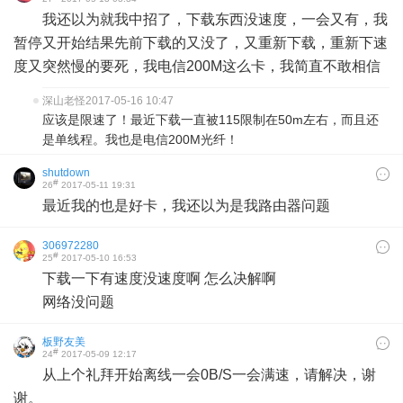
我还以为就我中招了，下载东西没速度，一会又有，我
暂停又开始结果先前下载的又没了，又重新下载，重新下速
度又突然慢的要死，我电信200M这么卡，我简直不敢相信
深山老怪
2017-05-16 10:47
应该是限速了！最近下载一直被115限制在50m左右，而且还
是单线程。我也是电信200M光纤！
shutdown
#
26
2017-05-11 19:31
最近我的也是好卡，我还以为是我路由器问题
306972280
#
25
2017-05-10 16:53
下载一下有速度没速度啊 怎么决解啊
网络没问题
板野友美
#
24
2017-05-09 12:17
从上个礼拜开始离线一会0B/S一会满速，请解决，谢
谢。