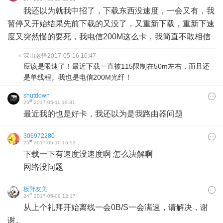
我还以为就我中招了，下载东西没速度，一会又有，我
暂停又开始结果先前下载的又没了，又重新下载，重新下速
度又突然慢的要死，我电信200M这么卡，我简直不敢相信
深山老怪
2017-05-16 10:47
应该是限速了！最近下载一直被115限制在50m左右，而且还
是单线程。我也是电信200M光纤！
shutdown
#
26
2017-05-11 19:31
最近我的也是好卡，我还以为是我路由器问题
306972280
#
25
2017-05-10 16:53
下载一下有速度没速度啊 怎么决解啊
网络没问题
板野友美
#
24
2017-05-09 12:17
从上个礼拜开始离线一会0B/S一会满速，请解决，谢
谢。