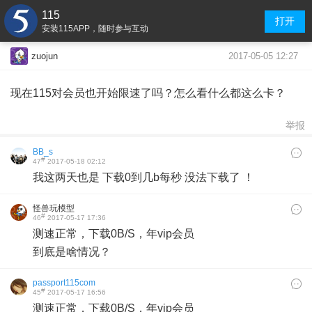
115
打开
安装115APP，随时参与互动
2017-05-05 12:27
zuojun
现在115对会员也开始限速了吗？怎么看什么都这么卡？
举报
BB_s
#
47
2017-05-18 02:12
我这两天也是 下载0到几b每秒 没法下载了 ！
怪兽玩模型
#
46
2017-05-17 17:36
测速正常，下载0B/S，年vip会员
到底是啥情况？
passport115com
#
45
2017-05-17 16:56
测速正常，下载0B/S，年vip会员