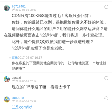
76717401
#
7
2017-05-06 08:03
CDN只有100KB/S能看过毛！客服只会回答：
你好，你的反馈已收到，很抱歉给你带来不好的体验，
请问你是什么地区的用户？用的是什么网络运营商？请
在视频播放页面点击“投诉卡顿”，我们将进一步排查处理。
此外，能否提供QQ以便我们进一步跟进处理？
“投诉卡顿”点烂了也是空老吹。
家乐
2017-05-07 16:17
你在客服的下面回复他会回复你的，让你给他复至一个地址就
能解决了
agsbxl
#
6
2017-05-06 07:14
现在的115限速了嘛 看着太卡了
kuu2010
#
5
2017-05-06 05:59
115.com/lx/