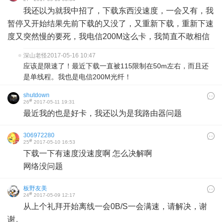
我还以为就我中招了，下载东西没速度，一会又有，我
暂停又开始结果先前下载的又没了，又重新下载，重新下速
度又突然慢的要死，我电信200M这么卡，我简直不敢相信
深山老怪
2017-05-16 10:47
应该是限速了！最近下载一直被115限制在50m左右，而且还
是单线程。我也是电信200M光纤！
shutdown
#
26
2017-05-11 19:31
最近我的也是好卡，我还以为是我路由器问题
306972280
#
25
2017-05-10 16:53
下载一下有速度没速度啊 怎么决解啊
网络没问题
板野友美
#
24
2017-05-09 12:17
从上个礼拜开始离线一会0B/S一会满速，请解决，谢
谢。