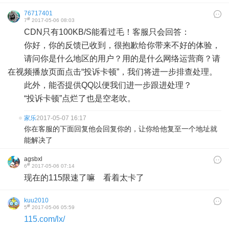
76717401
#
7
2017-05-06 08:03
CDN只有100KB/S能看过毛！客服只会回答：
你好，你的反馈已收到，很抱歉给你带来不好的体验，
请问你是什么地区的用户？用的是什么网络运营商？请
在视频播放页面点击“投诉卡顿”，我们将进一步排查处理。
此外，能否提供QQ以便我们进一步跟进处理？
“投诉卡顿”点烂了也是空老吹。
家乐
2017-05-07 16:17
你在客服的下面回复他会回复你的，让你给他复至一个地址就
能解决了
agsbxl
#
6
2017-05-06 07:14
现在的115限速了嘛 看着太卡了
kuu2010
#
5
2017-05-06 05:59
115.com/lx/