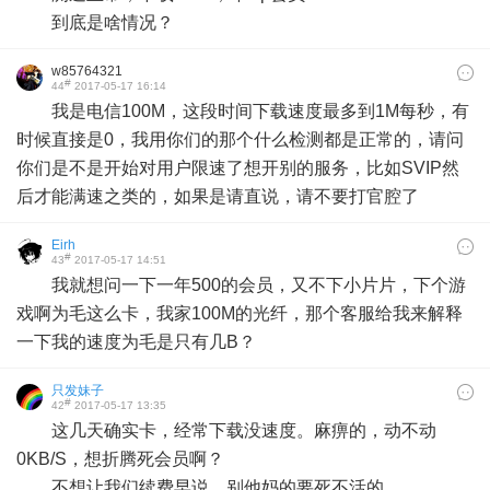
到底是啥情况？
w85764321
#
44
2017-05-17 16:14
我是电信100M，这段时间下载速度最多到1M每秒，有
时候直接是0，我用你们的那个什么检测都是正常的，请问
你们是不是开始对用户限速了想开别的服务，比如SVIP然
后才能满速之类的，如果是请直说，请不要打官腔了
Eirh
#
43
2017-05-17 14:51
我就想问一下一年500的会员，又不下小片片，下个游
戏啊为毛这么卡，我家100M的光纤，那个客服给我来解释
一下我的速度为毛是只有几B？
只发妹子
#
42
2017-05-17 13:35
这几天确实卡，经常下载没速度。麻痹的，动不动
0KB/S，想折腾死会员啊？
不想让我们续费早说，别他妈的要死不活的。