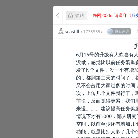
锁贴
净网2026
请遵守《
服
seastill
2
<1735559>
原石用户
6月15号的升级有人欢喜有
没做，感觉比以前任务繁重
发了N个文件，没一个有增
的，都到第二天的时间了，
又不会占用大家过多的时间
次，上传几个文件就行了，
前快，反而觉得更累，我们
来慢。。。建议提高任务奖励
情况下才有1000，鄙人研究
空间，以前至少还有增加几
功能，就是比别人多了几个