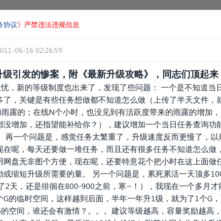
务协议
》严禁违法违规信息
011-06-16 02:26:59
升级引发的惨案，附《最新升级攻略》，同志们顶起来
人忧，新的等级制度也出来了，发现了些问题： 一个是不知道当
多了，关键是有些任务想做都不知道怎么做（上传了半天文件，
加雨露的；在线N个小时，也没见到有活跃度带来的雨露的增加
都没增加，还指望能补给你？），建议增加一个当日任务查询功
； 再一个问题是，感觉任务太繁重了，升级速度反而更慢了，以
现在呢，每天还要做一堆任务，而且还有很多任务不知道怎么做
用网盘无非图个方便，现在呢，还要特意花个把小时在这上面做
或缩短升级所需要的量。 另一个问题是，累死累活一天顶多10
了2天，还是徘徊在800-900之前，寒~！），我现在一个多月
个G的临时空间，这样越到后面，半年一年升1级，就为了1个G
G的空间，谁还会有激情？。。。建议等级越高，容量奖励越高