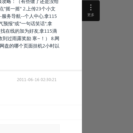
级攻略：（有些做了还是没给
点"摇一摇" 2.上传23个小文
更多
服务导航--个人中心,拿115
天气预报"或"一句话笑话",拿
随便找在线的加为好友,拿115滴
收到过雨露奖励 寒~！） 8.网
115网盘的哪个页面挂机2小时以
2011-06-16 02:30:21