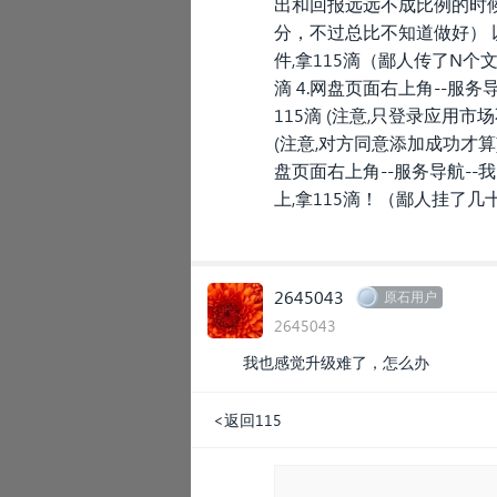
出和回报远远不成比例的时候
分，不过总比不知道做好） 以下是
件,拿115滴（鄙人传了N个
滴 4.网盘页面右上角--服务导
115滴 (注意,只登录应用市
(注意,对方同意添加成功才算)
盘页面右上角--服务导航--我
上,拿115滴！（鄙人挂了
2645043
原石用户
2645043
我也感觉升级难了，怎么办
<返回115