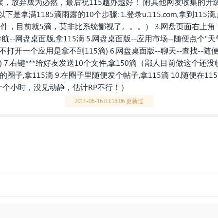
，放弃成为必然，最后祝115越办越好！ 附其他网友收集的升
拿满1185滴雨露的10个步骤: 1.登录u.115.com,拿到115滴,
文件，目前就5滴，莫非比系统鄙视了。。。） 3.网盘页面右上角--
航--网盘桌面版,拿115滴 5.网盘桌面版--应用市场--随便点个"
场不打开一个应用是拿不到115滴) 6.网盘桌面版--聊天--查找--
 7.右键***给好友发送10个文件,拿150滴（鄙人目前做这个还没
的圈子,拿115滴 9.在圈子里随便发个帖子,拿115滴 10.随便在
几十个小时，没见动静，估计RP不行！）
2011-06-16 03:18:06 更新过