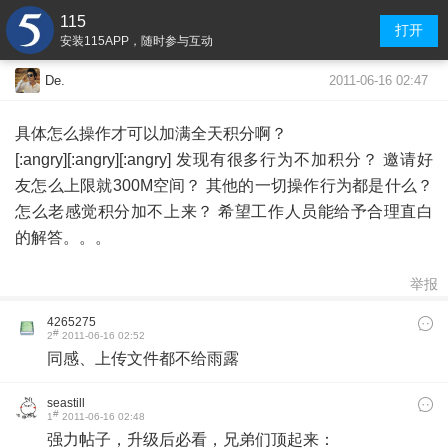
115
打开
安装115APP，随时参与互动
2011-06-16 02:47
De.
具体怎么操作才可以加满全天积分啊？
[:angry][:angry][:angry] 发现有很多行为不加积分？ 邀请好
友怎么上限就300M空间？ 其他的一切操作行为都是什么？
怎么老感觉积分加不上来？ 希望工作人员能给予合理直白
的解答。。。
举报
4265275
#
2
2011-06-16 02:52
同感、上传文件都不给雨露
seastill
#
1
2011-06-16 02:48
强力帖子，升级后必看，兄弟们顶起来：