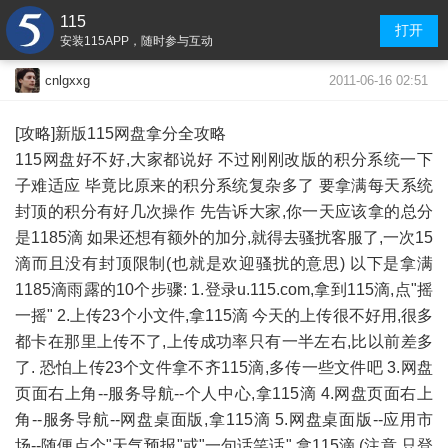
115
打开
安装115APP，随时参与互动
2011-06-16 02:51
cnlgxxg
[攻略]新版115网盘拿分全攻略
115网盘好不好,大家都说好 不过刚刚改版的积分系统一下
子难适应 毕竟比原来的积分系统复杂多了 要拿满每天系统
封顶的积分有好几次操作 先告诉大家,你一天应该拿的总分
是1185滴 如果还想有额外的加分,就得去骚扰客服了,一次15
滴而且没有封顶限制(也就是欢迎骚扰的意思) 以下是拿满
1185滴雨露的10个步骤: 1.登录u.115.com,拿到115滴,点"摇
一摇" 2.上传23个小文件,拿115滴 今天的上传很不好用,很多
都卡在那里上传不了,上传成功率只有一半左右,比以前差多
了. 恐怕上传23个文件拿不齐115滴,多传一些文件吧 3.网盘
页面右上角--服务导航--个人中心,拿115滴 4.网盘页面右上
角--服务导航--网盘桌面版,拿115滴 5.网盘桌面版--应用市
场--随便点个"天气预报"或"一句话笑话",拿115滴 (注意,只登