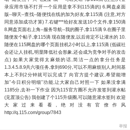
录应用市场不打开一个应用是拿不到115滴的) 6.网盘桌面
版--聊天--查找--随便找在线的加为好友,拿115滴 (注意,对方
同意添加成功才算) 7.右键***给好友发送10个文件,拿150滴
8.网盘页面右上角--服务导航--我的圈子,拿115滴 9.在圈子里
随便发个帖子,拿115滴 现在随便发,以后肯定不让灌水的 10.
随便在115网盘的哪个页面挂机2小时以上,拿115滴 (低碳社
会还让人挂机,明显降低社会形象,还会成为竞争对手的攻击
点) 如果大家觉得太麻烦的话,简洁一点的拿分任务是
1.3.4.5.8.9共六项任务,拿到690分,可以不用麻烦别人,时间基
本上不到2分钟就可以完成了 向官方提个建议,希望能增
加"今日积分明细"功能,让大家自己对照一下 如果没拿满
1185分,去补一下作业 因为115官方圈不允许发签到灌水帖
(见置顶公告) 我创建了个115升级圈,可以随意灌水签到 欢迎
大家过来看看,绝对没有官僚作风
http://q.115.com/group/7843
举报