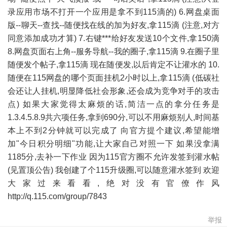
录应用市场不打开一个应用是拿不到115滴的) 6.网盘桌面
版--聊天--查找--随便找在线的加为好友,拿115滴 (注意,对方
同意添加成功才算) 7.右键***给好友发送10个文件,拿150滴
8.网盘页面右上角--服务导航--我的圈子,拿115滴 9.在圈子里
随便发个帖子,拿115滴 现在随便发,以后肯定不让灌水的 10.
随便在115网盘的哪个页面挂机2小时以上,拿115滴 (低碳社
会还让人挂机,明显降低社会形象,还会成为竞争对手的攻击
点) 如果大家觉得太麻烦的话,简洁一点的拿分任务是
1.3.4.5.8.9共六项任务,拿到690分,可以不用麻烦别人,时间基
本上不到2分钟就可以完成了 向官方提个建议,希望能增
加"今日积分明细"功能,让大家自己对照一下 如果没拿满
1185分,去补一下作业 因为115官方圈不允许发签到灌水帖
(见置顶公告) 我创建了个115升级圈,可以随意灌水签到 欢迎
大家过来看看,绝对没有官僚作风
http://q.115.com/group/7843
举报