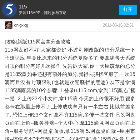
115
打开
安装115APP，随时参与互动
2011-06-16 02:51
cnlgxxg
[攻略]新版115网盘拿分全攻略
115网盘好不好,大家都说好 不过刚刚改版的积分系统一下
子难适应 毕竟比原来的积分系统复杂多了 要拿满每天系统
封顶的积分有好几次操作 先告诉大家,你一天应该拿的总分
是1185滴 如果还想有额外的加分,就得去骚扰客服了,一次15
滴而且没有封顶限制(也就是欢迎骚扰的意思) 以下是拿满
1185滴雨露的10个步骤: 1.登录u.115.com,拿到115滴,点"摇
一摇" 2.上传23个小文件,拿115滴 今天的上传很不好用,很多
都卡在那里上传不了,上传成功率只有一半左右,比以前差多
了. 恐怕上传23个文件拿不齐115滴,多传一些文件吧 3.网盘
页面右上角--服务导航--个人中心,拿115滴 4.网盘页面右上
角--服务导航--网盘桌面版,拿115滴 5.网盘桌面版--应用市
场--随便点个"天气预报"或"一句话笑话",拿115滴 (注意,只登