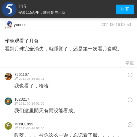
115
打开
安装115APP，随时参与互动
2011-06-16 02:53
yeeees
昨晚观看了月食
看到月球完全消失，就睡觉了，还是第一次看月食呢。
举报
7261167
#
3
2011-06-16 03:04
我也看了，哈哈
1023217
#
2
2011-06-16 02:56
我们这里阴天有雨没能看成。
MissU1999
#
1
2011-06-16 02:56
哎呀。。。被你这么一说，忘记看了撒。。。。。