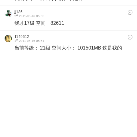
jj186
#
2
2011-06-16 05:53
我才17级 空间：82611
1149612
#
1
2011-06-16 05:51
当前等级： 21级 空间大小： 101501MB 这是我的