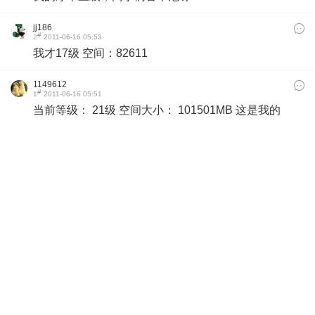
jj186
#
2
2011-06-16 05:53
我才17级 空间：82611
1149612
#
1
2011-06-16 05:51
当前等级： 21级 空间大小： 101501MB 这是我的