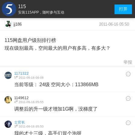
115
打开
安装115APP，随时参与互动
2011-06-16 05:50
jj186
115网盘用户级别排行榜
现在级别最高，空间最大的用户有多高，有多大？
举报
1171322
#
5
2011-06-16 06:08
当前等级： 24级 空间大小：113866MB
1149612
#
4
2011-06-16 05:55
调整后的升一级才增加1G啊，没梯度了
士官长
#
3
2011-06-16 05:53
我的才十三级，高手们冒个泡呀