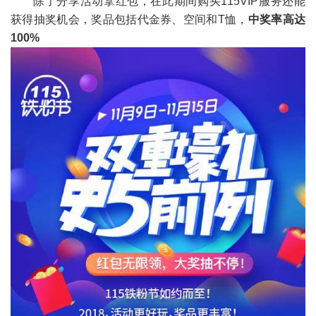
除了分享活动拿红包，在此期间购买115VIP服务还能
获得抽奖机会，奖品包括代金券、空间和T恤，
中奖率高达
100%