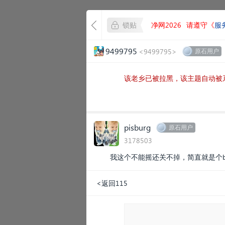
锁贴
净网2026
请遵守《
服
9499795
<9499795>
原石用户
该老乡已被拉黑，该主题自动被
pisburg
原石用户
3178503
我这个不能摇还关不掉，简直就是个b
<返回115