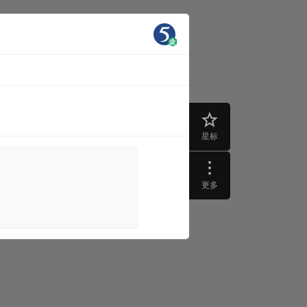
星标
更多