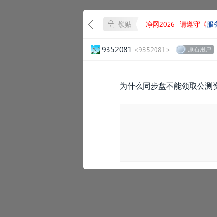
锁贴
净网2026
请遵守《
服
9352081
<9352081>
原石用户
为什么同步盘不能领取公测