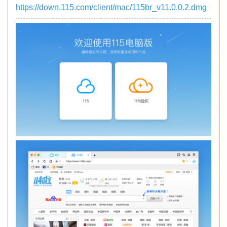
https://down.115.com/client/mac/115br_v11.0.0.2.dmg