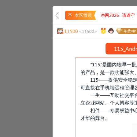
本区置顶
净网2026
请遵守
11500
<11500>
年费VIP
115
_
And
“115”是国内较早
的产品，是一款功能强大
115——提供安全
可直接在手机端远程管理
一生——互动社交平台
立企业网站、个人博客等
相伴——专属权益中
才华的舞台。