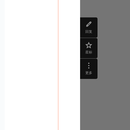
回复
星标
更多