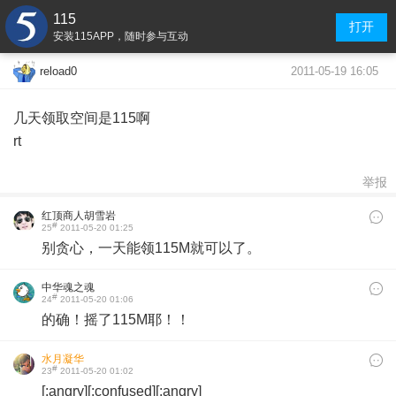
115
打开
安装115APP，随时参与互动
2011-05-19 16:05
reload0
几天领取空间是115啊
rt
举报
红顶商人胡雪岩
#
25
2011-05-20 01:25
别贪心，一天能领115M就可以了。
中华魂之魂
#
24
2011-05-20 01:06
的确！摇了115M耶！！
水月凝华
#
23
2011-05-20 01:02
[:angry][:confused][:angry]