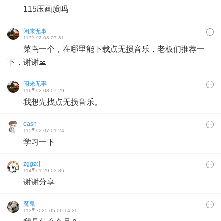
115压画质吗
闲来无事
#
117
02-08 07:31
菜鸟一个，在哪里能下载点无损音乐，老板们推荐一
下，谢谢🙏
闲来无事
#
116
02-08 07:29
我想先找点无损音乐。
easn
#
115
02-07 01:24
学习一下
zggzcj
#
114
01-29 03:36
谢谢分享
魔鬼
#
113
2025-05-06 14:21