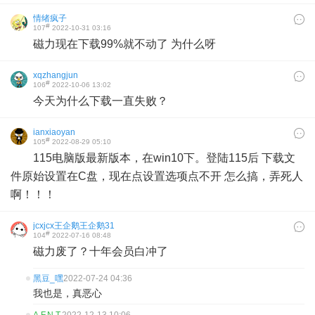
情绪疯子
#
107
2022-10-31 03:16
磁力现在下载99%就不动了 为什么呀
xqzhangjun
#
106
2022-10-06 13:02
今天为什么下载一直失败？
ianxiaoyan
#
105
2022-08-29 05:10
115电脑版最新版本，在win10下。登陆115后 下载文
件原始设置在C盘，现在点设置选项点不开 怎么搞，弄死人
啊！！！
jcxjcx王企鹅王企鹅31
#
104
2022-07-16 08:48
2
磁力废了？十年会员白冲了
黑豆_嘿
2022-07-24 04:36
我也是，真恶心