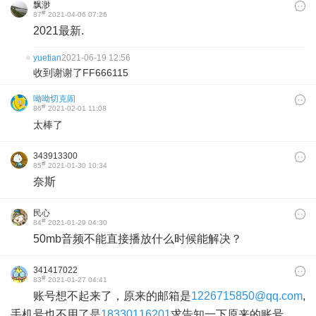
飘渺
#
87
2021-04-06 07:26
2021最新.
yuetian
2021-06-19 12:56
收到谢谢了FF666115
呦呦切克闹
#
86
2021-02-01 11:08
太棒了
343913300
#
85
2021-01-30 10:34
奈斯
民心
#
84
2021-01-29 04:30
50mb音频不能直接播放什么时候能解决？
341417022
#
83
2021-01-27 04:41
账号想不起来了，原来的邮箱是
1226715850@qq.com
,
手机号也不用了是
18330116201
求告知一下原来的账号