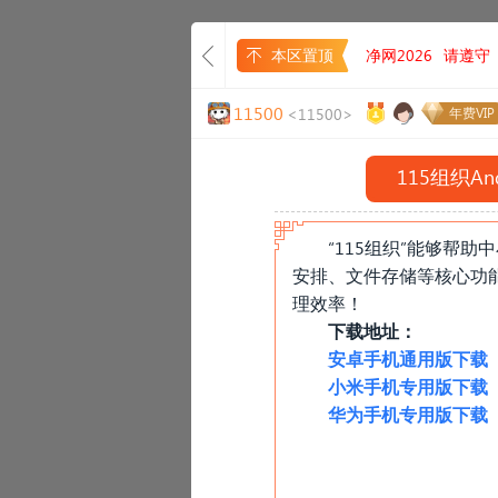
本区置顶
净网2026
请遵守
11500
<11500>
年费VIP
115组织A
“115组织”能够帮
安排、文件存储等核心功
理效率！
下载地址：
安卓手机通用版下载
小米手机专用版下载
华为手机
专用
版下载
«