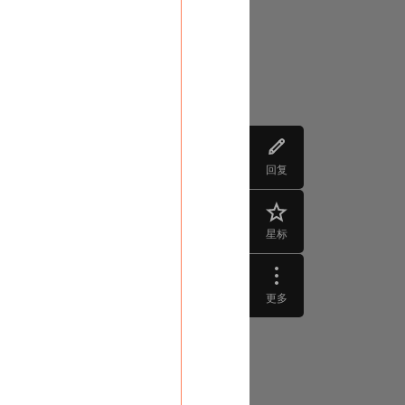
回复
星标
更多