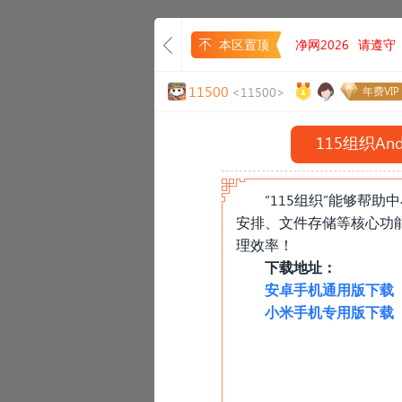
本区置顶
净网2026
请遵守
11500
<11500>
年费VIP
115组织An
“115组织”能够帮
安排、文件存储等核心功
理效率！
下载地址：
安卓手机通用版下载
小米手机专用版下载
«