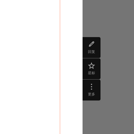
回复
星标
更多