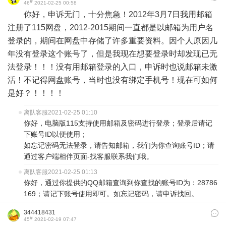
#
46
2021-02-25 00:58
你好，申诉无门，十分焦急！2012年3月7日我用邮箱
注册了115网盘，2012-2015期间一直都是以邮箱为用户名
登录的，期间在网盘中存储了许多重要资料。因个人原因几
年没有登录这个账号了，但是我现在想要登录时却发现已无
法登录！！！没有用邮箱登录的入口，申诉时也说邮箱未激
活！不记得网盘账号，当时也没有绑定手机号！现在可如何
是好？！！！！
离队客服
2021-02-25 01:10
你好，电脑版115支持使用邮箱及密码进行登录；登录后请记
下账号ID以便使用；
如忘记密码无法登录，请告知邮箱，我们为你查询账号ID；请
通过客户端相伴页面-找客服联系我们哦。
离队客服
2021-02-25 01:13
你好，通过你提供的QQ邮箱查询到你查找的账号ID为：28786
169；请记下账号使用即可。如忘记密码，请申诉找回。
344418431
#
45
2021-02-19 07:47