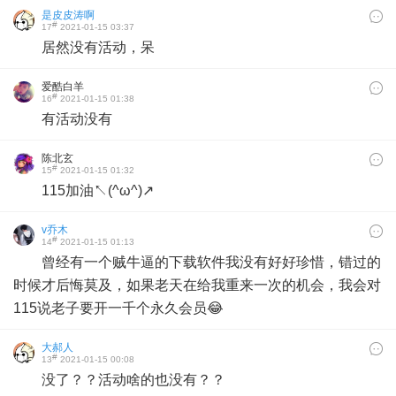
是皮皮涛啊
#
17
2021-01-15 03:37
居然没有活动，呆
爱酷白羊
#
16
2021-01-15 01:38
有活动没有
陈北玄
#
15
2021-01-15 01:32
115加油↖(^ω^)↗
v乔木
#
14
2021-01-15 01:13
曾经有一个贼牛逼的下载软件我没有好好珍惜，错过的
时候才后悔莫及，如果老天在给我重来一次的机会，我会对
115说老子要开一千个永久会员😂
大郝人
#
13
2021-01-15 00:08
没了？？活动啥的也没有？？