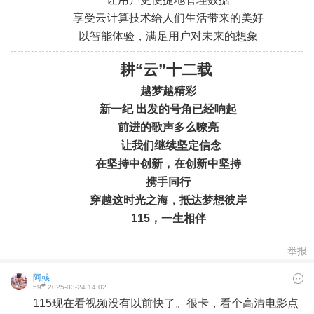
.
.
享受云计算技术给人们生活带来的美好
以智能体验，满足用户对未来的想象
耕“云”十二载
越梦越精彩
新一纪 出发的号角已经响起
前进的歌声多么嘹亮
让我们继续
坚定信念
在坚持中创新，
在创新中坚持
携手同行
穿越这时光之海，
抵达梦想彼岸
115，一生相伴
举报
阿彧
#
59
2025-03-24 14:02
115现在看视频没有以前快了。很卡，看个高清电影点