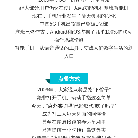
绝大部分用户仍然在使用Java功能机和塞班智能机
现在，手机行业发生了翻天覆地的变化
中国5G手机出货量已突破1亿部
塞班已然作古，Android和iOS占据了几乎100%的移动
«
操作系统份额
智能手机，从语音通话的工具，变成人们数字生活的新
入口
点餐方式
2009年，大家说点餐是指“下馆子”
绝非打开手机、动动手指这么简单
今天，“
点外卖了吗
”已经取代“吃了吗？”
成为打工人每天见面的问候语
甚至在摩肩接踵的春运车厢里
只需提前一小时预订高铁外卖
«
就能告别“火腿肠+方便面”的经典组合了