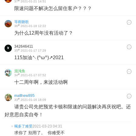
#
37
2021-01-21 14:51
限速问题不解决怎么留住客户？？？
等雨聽歌
#
36
2021-01-18 12:22
为什么12周年没有活动了？
342646411
#
35
2021-01-17 17:29
115加油↖(^ω^)↗2021
混沌鱼
#
34
2021-01-17 07:52
十二周年啊，来波活动啊
matthew895
#
33
2021-01-16 18:09
请贵公司先把预览卡顿和限速的问题解决再庆祝吧。还
好意思自卖自夸！
喝多了难受
2021-03-23 04:31
求你了 别用了。 你难受不