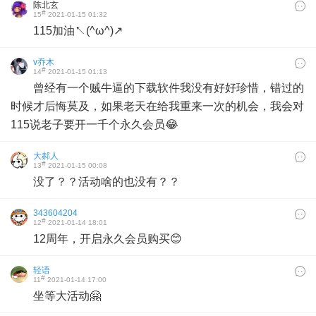
陈北玄
#
15
2021-01-15 01:32
115加油↖(^ω^)↗
v乔木
#
14
2021-01-15 01:13
曾经有一个贼牛逼的下载软件我没有好好珍惜，错过的
时候才后悔莫及，如果老天在给我重来一次的机会，我会对
115说老子要开一千个永久会员😂
大郝人
#
13
2021-01-15 00:08
没了？？活动啥的也没有？？
343604204
#
12
2021-01-14 18:01
12周年，开启永久会员购买😊
轻语
#
11
2021-01-14 17:00
坐等大活动🤗