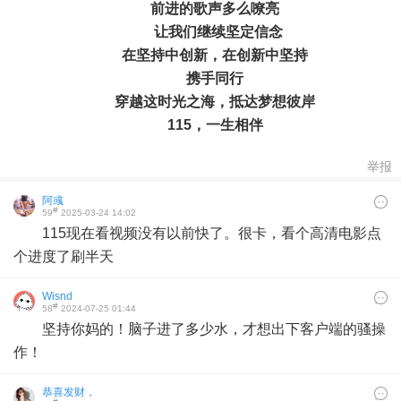
前进的歌声多么嘹亮
让我们继续
坚定信念
在坚持中创新，
在创新中坚持
携手同行
穿越这时光之海，
抵达梦想彼岸
115，一生相伴
举报
阿彧
#
59
2025-03-24 14:02
115现在看视频没有以前快了。很卡，看个高清电影点
个进度了刷半天
Wisnd
#
58
2024-07-25 01:44
坚持你妈的！脑子进了多少水，才想出下客户端的骚操
作！
恭喜发财，