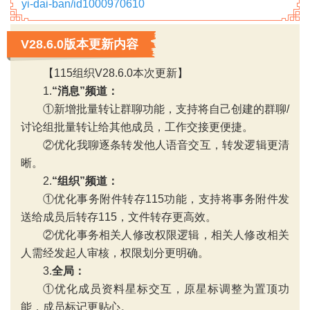
yi-dai-ban/id1000970610
V28.6.0版本更新内容
【115组织V28.6.0本次更新】
1.
“消息”频道
：
①新增批量转让群聊功能，支持将自己创建的群聊/
讨论组批量转让给其他成员，工作交接更便捷。
②优化我聊逐条转发他人语音交互，转发逻辑更清
晰。
‹
›
2.
“组织”频道
：
①优化事务附件转存115功能，支持将事务附件发
送给成员后转存115，文件转存更高效。
②优化事务相关人修改权限逻辑，相关人修改相关
人需经发起人审核，权限划分更明确。
3.
全局：
①优化成员资料星标交互，原星标调整为置顶功
能，成员标记更贴心。