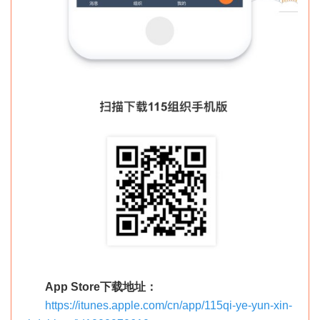
App Store下载地址：
https://itunes.apple.com/cn/app/115qi-ye-yun-xin-