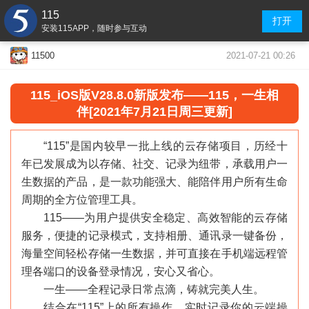
115
打开
安装115APP，随时参与互动
2021-07-21 00:26
11500
115
_
iOS版V28.8.0新版发布——115，一生相
伴[2021年7月21日周三更新]
“115”是国内较早一批上线的云存储项目，历经十
年已发展成为以存储、社交、记录为纽带，承载用户一
生数据的产品，是一款功能强大、能陪伴用户所有生命
周期的全方位管理工具。
115——为用户提供安全稳定、高效智能的云存储
服务，便捷的记录模式，支持相册、通讯录一键备份，
海量空间轻松存储一生数据，并可直接在手机端远程管
理各端口的设备登录情况，安心又省心。
一生——全程记录日常点滴，铸就完美人生。
结合在“115”上的所有操作，实时记录你的云端操