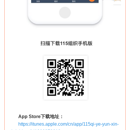
App Store下载地址：
https://itunes.apple.com/cn/app/115qi-ye-yun-xin-