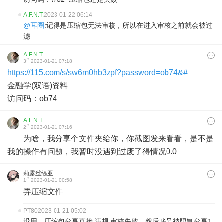
A.F.N.T.
2023-01-22 06:14
@耳圈
:记得是压缩包无法审核，所以在进入审核之前就会被过
滤
A.F.N.T.
#
3
2023-01-21 07:18
https://115.com/s/sw6m0hb3zpf?password=ob74&#
金融学(双语)资料
访问码：ob74
A.F.N.T.
#
2
2023-01-21 07:16
为啥，我分享个文件夹给你，你截图发来看看，是不是
我的操作有问题，我暂时没遇到过废了得情况0.0
莉露丝缇亚
#
1
2023-01-21 00:58
弄压缩文件
PT80
2023-01-21 05:02
没用，压缩包分享直接 违规 审核失败，然后账号被限制分享1