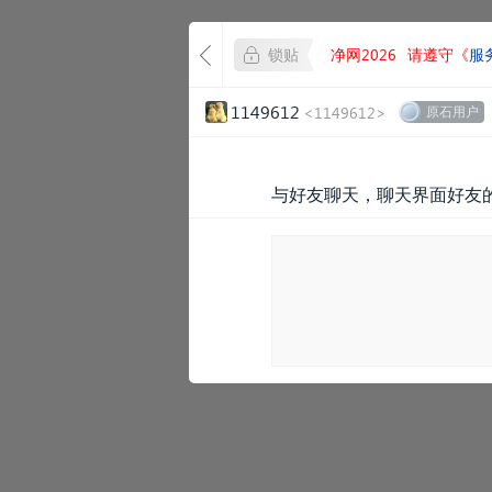
锁贴
净网2026
请遵守《
服
1149612
<1149612>
原石用户
与好友聊天，聊天界面好友的共享无