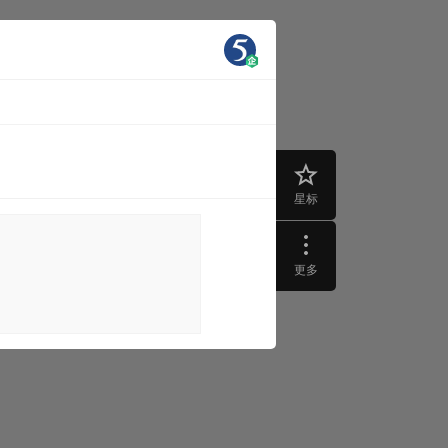
星标
更多