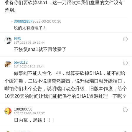
准备你们要砍掉sha1，这一刀跟砍掉我们盘里的文件没有
差别。
308882857
2023-03-20 00:36
说的太有道理了！
凤鸣
#
12
2023-03-19 16:44
不恢复sha1就不再续费了
bbyd112
#
11
2023-03-19 15:44
做事能不能人性化一些，就算要砍掉SHA1，能不能给
个缓冲期，二话不说搞突然袭击，说升级端口就升级端口，
哪怕你们出个公告，说明端口动态升级，旧版本作废，给个
10天20天的时间让我们能把保存的SHA1资源处理一下呢？
100280658
#
10
2023-03-19 14:57
日内瓦，退钱！！！