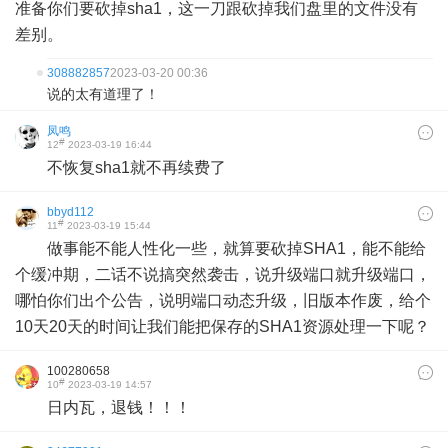
准备你们要砍掉sha1，这一刀跟砍掉我们盘里的文件没有
差别。
308882857
2023-03-20 00:36
说的太有道理了！
凤鸣
#
12
2023-03-19 16:44
不恢复sha1就不再续费了
bbyd112
#
11
2023-03-19 15:44
做事能不能人性化一些，就算要砍掉SHA1，能不能给
个缓冲期，二话不说搞突然袭击，说升级端口就升级端口，
哪怕你们出个公告，说明端口动态升级，旧版本作废，给个
10天20天的时间让我们能把保存的SHA1资源处理一下呢？
100280658
#
10
2023-03-19 14:57
日内瓦，退钱！！！