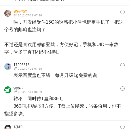
破碎信仰
#
9
2012-07-21 07:26
唉，哥没经受住15G的诱惑把小号也绑定手机了，把这
个号的邮箱也注销了
不过还是喜欢用邮箱登陆，方便好记，手机和UID一串数
字，号多了真TM记不住啊。
17205818
#
8
2012-07-21 07:15
表示百度盘也不错 每月升级1g免费的说
yiyp77
#
7
2012-07-21 06:59
转移，同时传T盘和360。
360同步功能很方便。T盘上传慢死，当备份用，也不
指望多块。
arashi