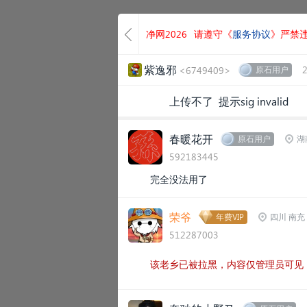
净网2026
请遵守《
服务协议
》严禁
紫逸邪
<6749409>
原石用户
上传不了 提示sig invalid
春暖花开
原石用户
湖
592183445
完全没法用了
荣爷
年费VIP
四川 南充
512287003
该老乡已被拉黑，内容仅管理员可见