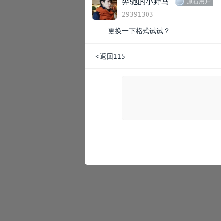
奔驰的小野马
原石用户
29391303
更换一下格式试试？
<返回115