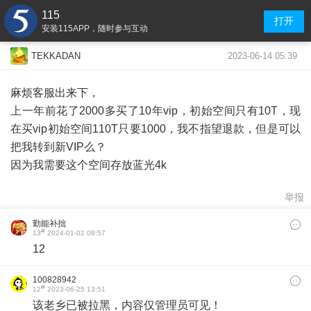
115
打开
安装115APP，随时参与互动
2023-06-14 05:39
TEKKADAN
麻烦客服出来下，
上一年前花了2000多买了10年vip，初始空间只有10T，现
在买vip初始空间110T只要1000，我不指望退款，但是可以
把我转到新VIP么？
因为我需要这个空间存放蓝光4k
举报
勤能补拙
#
13
2024-01-02 08:57
12
100828942
#
12
2023-06-25 13:51
该老乡已被拉黑，内容仅管理员可见！