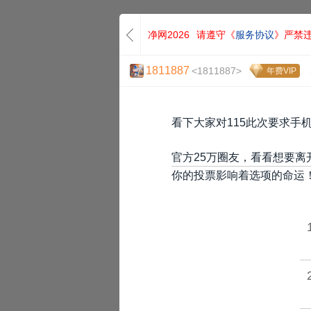
净网2026
请遵守《
服务协议
》严禁
1811887
<1811887>
年费VIP
看下大家对115此次要求手
官方25万圈友，看看想要离
你的投票影响着选项的命运