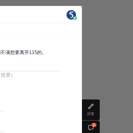
不满想要离开115的。
人投票）
回复
1