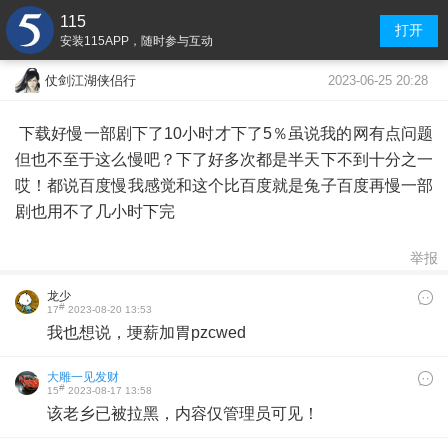
115
打开
安装115APP，随时参与互动
2023-06-25 20:28
仗剑江湖侠侣行
下载好慢一部剧下了10小时才下了5％虽说我的网有点问题
但也不至于这么慢吧？下了好多次都是半天下不到十分之一
哎！都说百度慢我感觉和这个比百度就是兔子百度再慢一部
剧也用不了几小时下完
举报
龙少
#
17
2023-08-20 13:53
我也想说，埂薪加胃pzcwed
大雕一见发财
#
15
2023-08-17 13:58
该老乡已被拉黑，内容仅管理员可见！