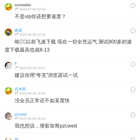
sorasaiko
#
9
2023-07-06 02:53
不是vip你还想要速度？
路遥
#
8
2023-06-28 14:22
唉😮‍💨以前飞速下载 现在一切全凭运气 测试800多的速
度下载最高也就8-13
F
#
7
2023-06-28 10:21
建议你用“夸克”浏览器试一试
石木风
#
6
2023-06-26 11:04
没会员正常还不如某度快
pzcwer
#
5
2023-06-26 08:10
我也想说，埂薪加胃pzcwed
龍