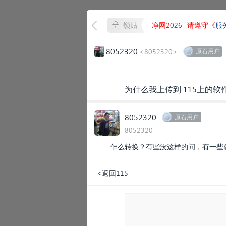
锁贴
净网2026
请遵守《
服
8052320
<8052320>
原石用户
为什么我上传到 115上的软
8052320
原石用户
8052320
乍么转换？有些没这样的问，有一些
<返回115