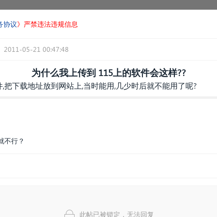
务协议
》严禁违法违规信息
2011-05-21 00:47:48
为什么我上传到 115上的软件会这样??
件,把下载地址放到网站上,当时能用,几少时后就不能用了呢?
就不行？
此帖已被锁定，无法回复