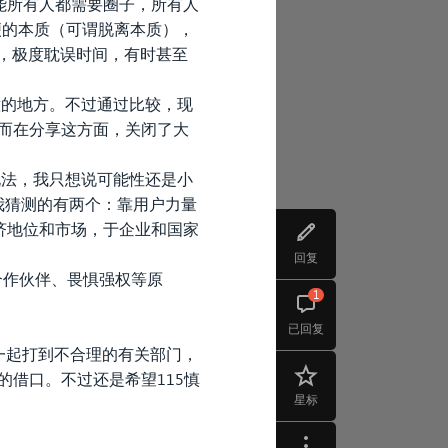
能所有人都需要圈子，所有人
方便的本质（可谓脱离本质），
程，极度耽误时间，有时甚至
如意的地方。不过通过比较，现
，而在分享这方面，关闭了大
说法，我只想说可能性还是小
话我猜测的有两个：靠用户力量
济地位和市场，于企业和国家
回复
合作伙伴、畏惧强权等原
1
已回复
一起打到不合理的有关部门，
的借口。不过还是希望115慎
星标