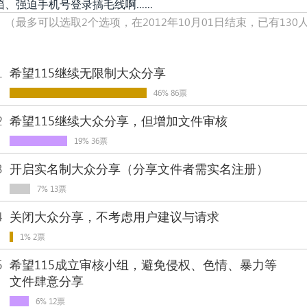
箱、强迫手机号登录搞毛线啊……
！
（最多可以选取2个选项，在2012年10月01日结束，已有130
1
希望115继续无限制大众分享
46% 86票
2
希望115继续大众分享，但增加文件审核
19% 36票
3
开启实名制大众分享（分享文件者需实名注册）
7% 13票
4
关闭大众分享，不考虑用户建议与请求
1% 2票
5
希望115成立审核小组，避免侵权、色情、暴力等
文件肆意分享
6% 12票