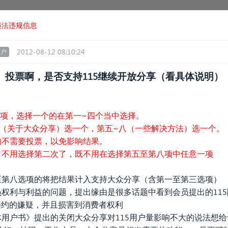
违法违规信息
2012-08-12 08:10:24
用户
投票啊，是否支持115继续开放分享（看具体说明）
，选择一个的在第一~四个当中选择。
关于大众分享）选一个，第五~八（一些解决方法）选一个。
需要投票，以免影响结果。
用选择第二次了，既不用在选择第五至第八项中任意一项
八选项的将把结果计入支持大众分享（含第一至第三选项）
员权利与利益的问题，提出缘由是很多话题中看到会员提出的11
违约的嫌疑，并且损害到消费者权利
体用户书》提出的关闭大众分享对115用户量影响不大的说法想