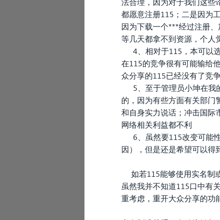
法合理，因为对于我们这些
都愿意注册115；二是因为
因为下载一个***经过注
等几天都拿不到资源，个人觉
4、相对于115，本可以选
在115的竞争很有可能输给
众分享的115已经没有了竞
5、至于管理员小坤在我的另
的，因为有些方面有关部门警
和自身实力说话；冲击国际
网络相关利益都不利
6、虽然要115改变可能
因），但是还是希望可以得
如若115能够使用实名制
虽然我并不知道115口中有
重考虑，重开大众分享的功