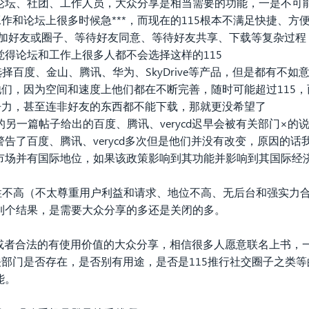
论坛、社团、工作人员，大众分享是相当需要的功能，一是不可
工作和论坛上很多时候急***，而现在的115根本不满足快捷、
册、加好友或圈子、等待好友同意、等待好友共享、下载等复杂过
得论坛和工作上很多人都不会选择这样的115
择百度、金山、腾讯、华为、SkyDrive等产品，但是都有不
他们，因为空间和速度上他们都在不断完善，随时可能超过115
争力，甚至连非好友的东西都不能下载，那就更没希望了
一篇帖子给出的百度、腾讯、verycd迟早会被有关部门×的
告了百度、腾讯、verycd多次但是他们并没有改变，原因的
市场并有国际地位，如果该政策影响到其功能并影响到其国际经
性不高（不太尊重用户利益和请求、地位不高、无后台和强实力
到个结果，是需要大众分享的多还是关闭的多。
或者合法的有使用价值的大众分享，相信很多人愿意联名上书，
关部门是否存在，是否别有用途，是否是115推行社交圈子之类等
能。