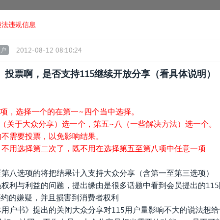
违法违规信息
2012-08-12 08:10:24
用户
投票啊，是否支持115继续开放分享（看具体说明）
，选择一个的在第一~四个当中选择。
关于大众分享）选一个，第五~八（一些解决方法）选一个。
需要投票，以免影响结果。
用选择第二次了，既不用在选择第五至第八项中任意一项
八选项的将把结果计入支持大众分享（含第一至第三选项）
员权利与利益的问题，提出缘由是很多话题中看到会员提出的11
违约的嫌疑，并且损害到消费者权利
体用户书》提出的关闭大众分享对115用户量影响不大的说法想