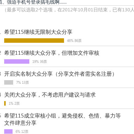
箱、强迫手机号登录搞毛线啊……
！
（最多可以选取2个选项，在2012年10月01日结束，已有130
1
希望115继续无限制大众分享
46% 86票
2
希望115继续大众分享，但增加文件审核
19% 36票
3
开启实名制大众分享（分享文件者需实名注册）
7% 13票
4
关闭大众分享，不考虑用户建议与请求
1% 2票
5
希望115成立审核小组，避免侵权、色情、暴力等
文件肆意分享
6% 12票