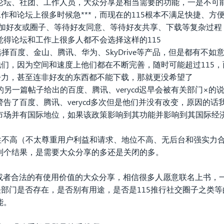
论坛、社团、工作人员，大众分享是相当需要的功能，一是不可
工作和论坛上很多时候急***，而现在的115根本不满足快捷、
册、加好友或圈子、等待好友同意、等待好友共享、下载等复杂过
得论坛和工作上很多人都不会选择这样的115
择百度、金山、腾讯、华为、SkyDrive等产品，但是都有不
他们，因为空间和速度上他们都在不断完善，随时可能超过115
争力，甚至连非好友的东西都不能下载，那就更没希望了
一篇帖子给出的百度、腾讯、verycd迟早会被有关部门×的
告了百度、腾讯、verycd多次但是他们并没有改变，原因的
市场并有国际地位，如果该政策影响到其功能并影响到其国际经
性不高（不太尊重用户利益和请求、地位不高、无后台和强实力
到个结果，是需要大众分享的多还是关闭的多。
或者合法的有使用价值的大众分享，相信很多人愿意联名上书，
关部门是否存在，是否别有用途，是否是115推行社交圈子之类等
能。