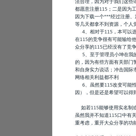
法合理，因为对于我们这些
都愿意注册115；二是因为
因为下载一个***经过注
等几天都拿不到资源，个人觉
4、相对于115，本可以选
在115的竞争很有可能输给
众分享的115已经没有了竞
5、至于管理员小坤在我的另
的，因为有些方面有关部门警
和自身实力说话；冲击国际
网络相关利益都不利
6、虽然要115改变可能
因），但是还是希望可以得
如若115能够使用实名制
虽然我并不知道115口中有
重考虑，重开大众分享的功