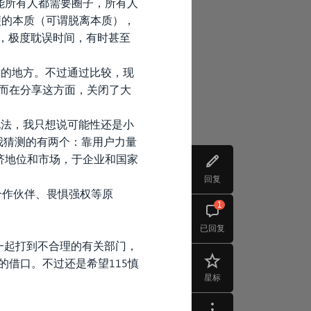
能所有人都需要圈子，所有人
方便的本质（可谓脱离本质），
程，极度耽误时间，有时甚至
如意的地方。不过通过比较，现
，而在分享这方面，关闭了大
说法，我只想说可能性还是小
话我猜测的有两个：靠用户力量
济地位和市场，于企业和国家
回复
合作伙伴、畏惧强权等原
1
已回复
一起打到不合理的有关部门，
的借口。不过还是希望115慎
星标