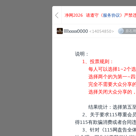
净网2026
请遵守《
服务协议
》严禁
llllxxxx0000
<14054850>
原石
说明：
1、投票规则：
每人可以选择1~2个选项
选择两个的为第一~四（
完全不需要大众分享的不
选择关闭大众分享的，不
结果统计：选择第五至第
2、关于要求115尊重会
得115有欺骗消费或者合同
3、针对《115网盘告全