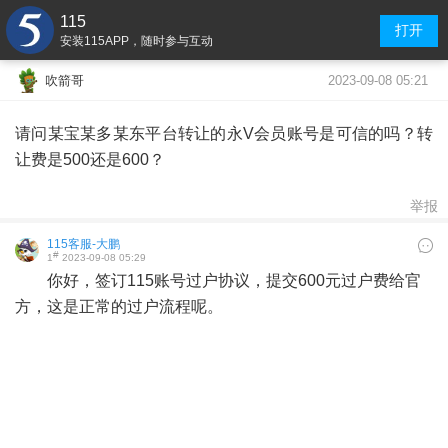
115
打开
安装115APP，随时参与互动
2023-09-08 05:21
吹箭哥
请问某宝某多某东平台转让的永V会员账号是可信的吗？转
让费是500还是600？
举报
115客服-大鹏
#
1
2023-09-08 05:29
你好，签订115账号过户协议，提交600元过户费给官
方，这是正常的过户流程呢。