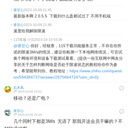
谁甘心
2023-10-09 21:45
最新版本啊 2.0.5.5 下载到什么盘都试过了 不用手机端
谁甘心
2023-10-09 21:46
速度给我解除限速
115客服-小贝
2023-10-10 03:36
@谁甘心
:你好，经核查，115下载功能服务正常，不存在你所
述的限速3M/s的情况，建议你检测一下本地网络情况，可尝试
换个网络环境和设备下载测试看看。(提供一份互联网中网友分
享的关于怎样判断网络是否处于限速状态的教程给你作为参
考，希望能帮到你。教程地址：
https://www.zhihu.com/questi
on/594384737/answer/2975664724?utm_id=0)
石木风
#
2
2023-10-08 23:52
移动？还是广电？
谁甘心
#
1
2023-10-08 23:46
几个同时下都是3M/s 无语了 那我开这会员干嘛的？不