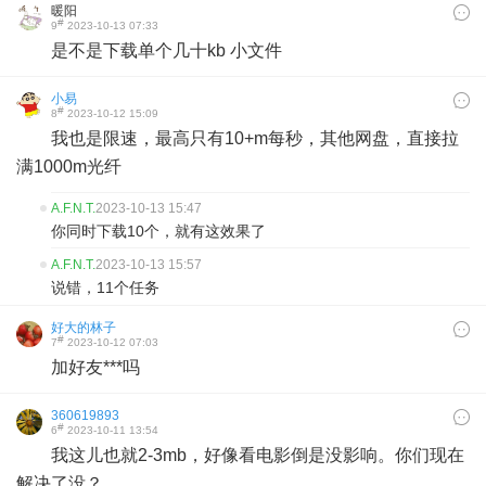
暖阳
#
9
2023-10-13 07:33
是不是下载单个几十kb 小文件
小易
#
8
2023-10-12 15:09
我也是限速，最高只有10+m每秒，其他网盘，直接拉
满1000m光纤
A.F.N.T.
2023-10-13 15:47
你同时下载10个，就有这效果了
A.F.N.T.
2023-10-13 15:57
说错，11个任务
好大的林子
#
7
2023-10-12 07:03
加好友***吗
360619893
#
6
2023-10-11 13:54
我这儿也就2-3mb，好像看电影倒是没影响。你们现在
解决了没？