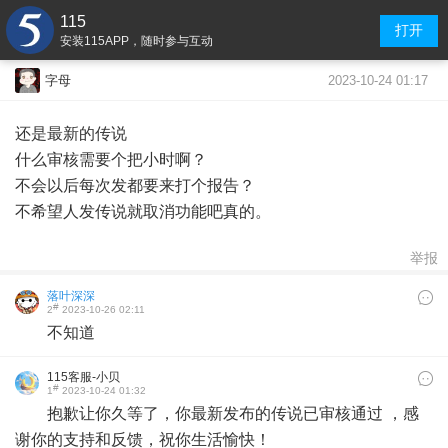
115
打开
安装115APP，随时参与互动
2023-10-24 01:17
字母
还是最新的传说
什么审核需要个把小时啊？
不会以后每次发都要来打个报告？
不希望人发传说就取消功能吧真的。
举报
落叶深深
#
2
2023-10-26 02:11
不知道
115客服-小贝
#
1
2023-10-24 01:32
抱歉让你久等了，你最新发布的传说已审核通过 ，感
谢你的支持和反馈，祝你生活愉快！