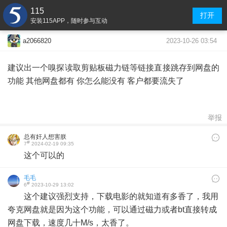
115
打开
安装115APP，随时参与互动
2023-10-26 03:54
a2066820
建议出一个嗅探读取剪贴板磁力链等链接直接跳存到网盘的
功能 其他网盘都有 你怎么能没有 客户都要流失了
举报
总有奸人想害朕
#
7
2024-02-19 09:35
这个可以的
毛毛
#
6
2023-10-29 13:02
这个建议强烈支持，下载电影的就知道有多香了，我用
夸克网盘就是因为这个功能，可以通过磁力或者bt直接转成
网盘下载，速度几十M/s，太香了。